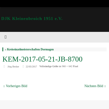
DJK Kleinenbroich 1951 e.V.
«
Kreiseinzelmeisterschaften Dormagen
KEM-2017-05-21-JB-8700
Vollständige Größe ist
960 × 642
Pixel
Jörg Becker
22/05/2017
Vorheriges Bild
Nächstes Bild