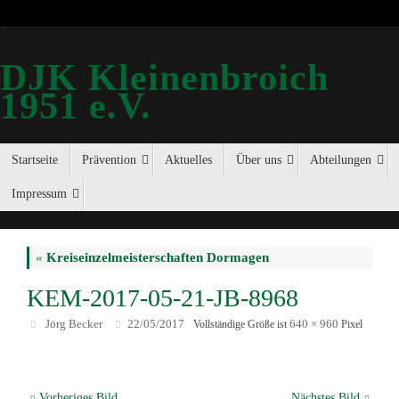
DJK Kleinenbroich
1951 e.V.
Startseite
Prävention
Aktuelles
Über uns
Abteilungen
Impressum
«
Kreiseinzelmeisterschaften Dormagen
KEM-2017-05-21-JB-8968
Jörg Becker
22/05/2017
640 × 960
Vollständige Größe ist
Pixel
Vorheriges Bild
Nächstes Bild