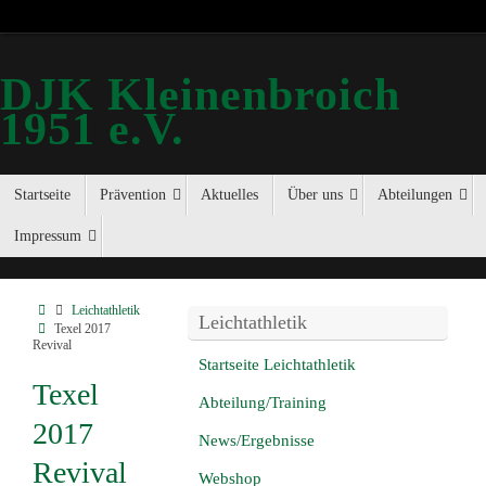
DJK Kleinenbroich
1951 e.V.
Startseite
Prävention
Aktuelles
Über uns
Abteilungen
Impressum
Leichtathletik
Leichtathletik
Texel 2017
Revival
Startseite Leichtathletik
Texel
Abteilung/Training
2017
News/Ergebnisse
Revival
Webshop