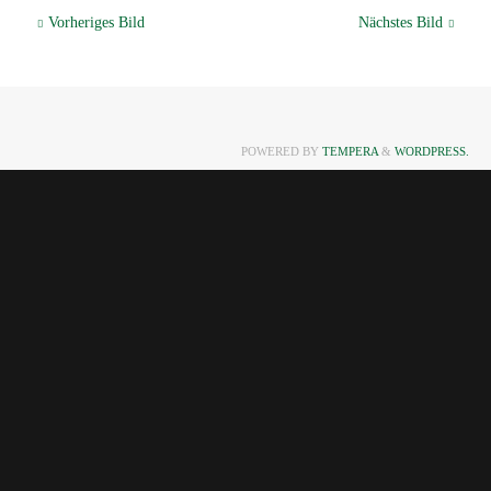
Vorheriges Bild
Nächstes Bild
POWERED BY
TEMPERA
&
WORDPRESS.