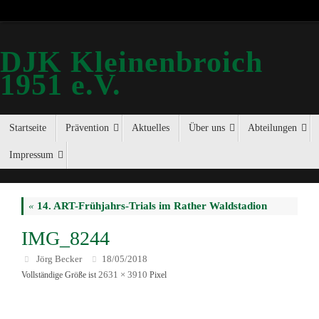
DJK Kleinenbroich
1951 e.V.
Startseite
Prävention
Aktuelles
Über uns
Abteilungen
Impressum
«
14. ART-Frühjahrs-Trials im Rather Waldstadion
IMG_8244
Jörg Becker
18/05/2018
2631 × 3910
Vollständige Größe ist
Pixel