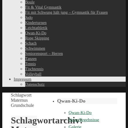
Boule
Fit & Vital Gymnastik
Fit mit Schwung hält jung – Gymnastik für Frauen
Judo
Kinderturnen
Leichtathletik
Qwan-Ki-Do
Rope Skipping
Schach
Schwimmen
Seniorensport – Herren
Tanzen
Tennis
Tischtennis
Volleyball
Impressum
Datenschutz
Schlagwort
Maternus
Qwan-Ki-Do
Grundschule
Qwan-Ki-Do
Schlagwortarchiv:
News/Ergebnisse
Galerie