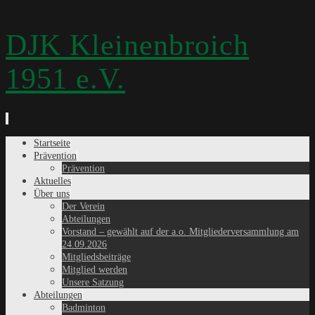
DJK Kleinenbroich
1951 e.V.
Zum
Startseite
Inhalt
Prävention
springen
Prävention
Aktuelles
Über uns
Der Verein
Abteilungen
Vorstand – gewählt auf der a.o. Mitgliederversammlung am
24.09.2026
Mitgliedsbeiträge
Mitglied werden
Unsere Satzung
Abteilungen
Badminton