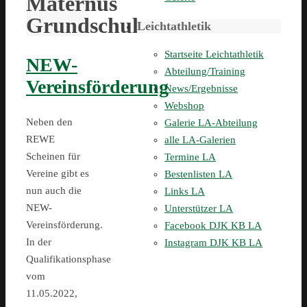
Maternus
Grundschule
Leichtathletik
Startseite Leichtathletik
NEW-
Abteilung/Training
Vereinsförderung
News/Ergebnisse
Webshop
Neben den
Galerie LA-Abteilung
REWE
alle LA-Galerien
Scheinen für
Termine LA
Vereine gibt es
Bestenlisten LA
nun auch die
Links LA
NEW-
Unterstützer LA
Vereinsförderung.
Facebook DJK KB LA
In der
Instagram DJK KB LA
Qualifikationsphase
vom
11.05.2022,