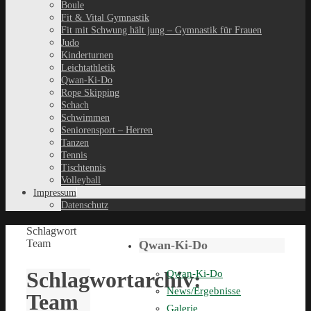
Boule
Fit & Vital Gymnastik
Fit mit Schwung hält jung – Gymnastik für Frauen
Judo
Kinderturnen
Leichtathletik
Qwan-Ki-Do
Rope Skipping
Schach
Schwimmen
Seniorensport – Herren
Tanzen
Tennis
Tischtennis
Volleyball
Impressum
Datenschutz
Schlagwort
Team
Qwan-Ki-Do
Schlagwortarchiv:
Qwan-Ki-Do
News/Ergebnisse
Team
Galerie