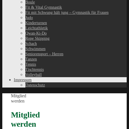
Boule
Fit & Vital Gymnastik
Fit mit Schwung hält jung – Gymnastik für Frauen
Judo
Kinderturnen
Leichtathletik
Qwan-Ki-Do
Rope Skipping
Schach
Schwimmen
Seniorensport – Herren
Tanzen
Tennis
Tischtennis
Volleyball
Impressum
Datenschutz
Mitglied
werden
Mitglied
werden