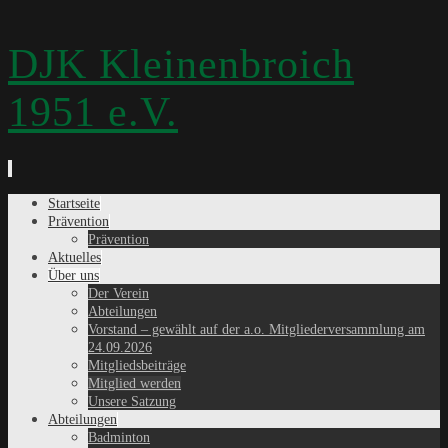
DJK Kleinenbroich
1951 e.V.
Zum
Startseite
Inhalt
Prävention
springen
Prävention
Aktuelles
Über uns
Der Verein
Abteilungen
Vorstand – gewählt auf der a.o. Mitgliederversammlung am
24.09.2026
Mitgliedsbeiträge
Mitglied werden
Unsere Satzung
Abteilungen
Badminton