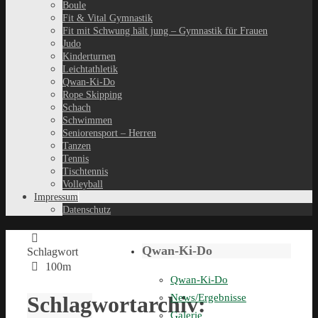
Boule
Fit & Vital Gymnastik
Fit mit Schwung hält jung – Gymnastik für Frauen
Judo
Kinderturnen
Leichtathletik
Qwan-Ki-Do
Rope Skipping
Schach
Schwimmen
Seniorensport – Herren
Tanzen
Tennis
Tischtennis
Volleyball
Impressum
Datenschutz
Qwan-Ki-Do
Schlagwort
100m
Qwan-Ki-Do
Schlagwortarchiv:
News/Ergebnisse
Galerie