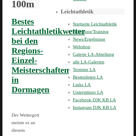
100m
Leichtathletik
Bestes
Startseite Leichtathletik
Leichtathletikwetter
Abteilung/Training
bei den
News/Ergebnisse
Webshop
Regions-
Galerie LA-Abteilung
Einzel-
alle LA-Galerien
Meisterschaften
Termine LA
Bestenlisten LA
in
Links LA
Dormagen
Unterstützer LA
Facebook DJK KB LA
Instagram DJK KB LA
Der Wettergott
meinte es an
diesem