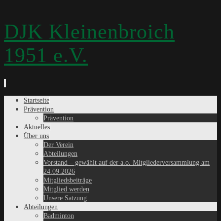
DJK Kleinenbroich
1951 e.V.
Zum
Startseite
Inhalt
Prävention
springen
Prävention
Aktuelles
Über uns
Der Verein
Abteilungen
Vorstand – gewählt auf der a.o. Mitgliederversammlung am
24.09.2026
Mitgliedsbeiträge
Mitglied werden
Unsere Satzung
Abteilungen
Badminton