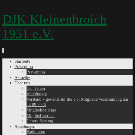
DJK Kleinenbroich
1951 e.V.
Zum
Startseite
Inhalt
Prävention
springen
Prävention
Aktuelles
Über uns
Der Verein
Abteilungen
Vorstand – gewählt auf der a.o. Mitgliederversammlung am
24.09.2026
Mitgliedsbeiträge
Mitglied werden
Unsere Satzung
Abteilungen
Badminton