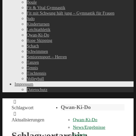
Boule
Fit & Vital Gymnastik
Fit mit Schwung hält jung – Gymnastik für Frauen
Judo
Kinderturnen
Leichtathletik
Qwan-Ki-Do
Rope Skipping
Schach
Schwimmen
Seniorensport – Herren
Tanzen
Tennis
Tischtennis
Volleyball
Impressum
Datenschutz
Qwan-Ki-Do
Schlagwort
Aktualisierungen
Qwan-Ki-Do
News/Ergebnisse
Schlagwortarchiv:
Galerie