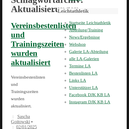
Aktualisierungen
Leichtathletik
Startseite Leichtathletik
Vereinsbestenlisten
Abteilung/Training
und
News/Ergebnisse
Trainingszeiten
Webshop
wurden
Galerie LA-Abteilung
alle LA-Galerien
aktualisiert
Termine LA
Bestenlisten LA
Vereinsbestenlisten
Links LA
und
Unterstützer LA
Trainingszeiten
Facebook DJK KB LA
wurden
Instagram DJK KB LA
aktualisiert.
Sascha
Goitowski
•
02/01/2025