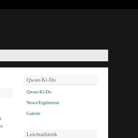
Qwan-Ki-Do
Qwan-Ki-Do
News/Ergebnisse
Galerie
m
es
Leichtathletik