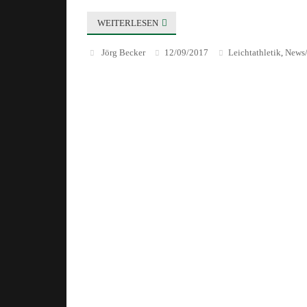
WEITERLESEN
Jörg Becker
12/09/2017
Leichtathletik
News/
,