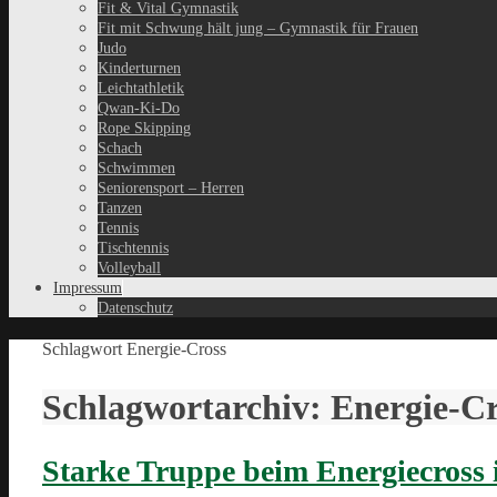
Fit & Vital Gymnastik
Fit mit Schwung hält jung – Gymnastik für Frauen
Judo
Kinderturnen
Leichtathletik
Qwan-Ki-Do
Rope Skipping
Schach
Schwimmen
Seniorensport – Herren
Tanzen
Tennis
Tischtennis
Volleyball
Impressum
Datenschutz
Schlagwort
Energie-Cross
Schlagwortarchiv:
Energie-Cr
Starke Truppe beim Energiecross 