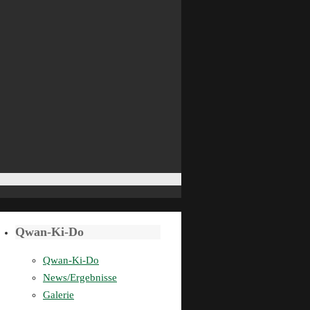
Qwan-Ki-Do
Qwan-Ki-Do
News/Ergebnisse
Galerie