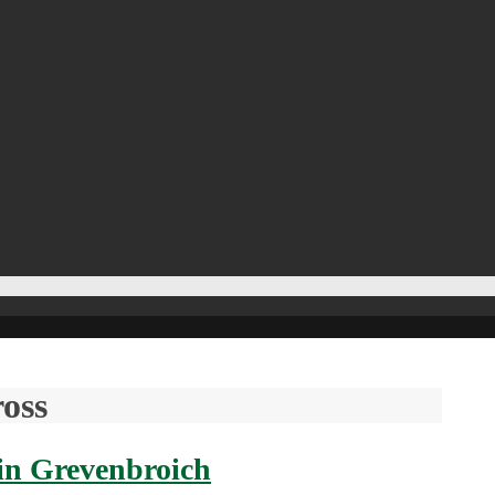
oss
in Grevenbroich