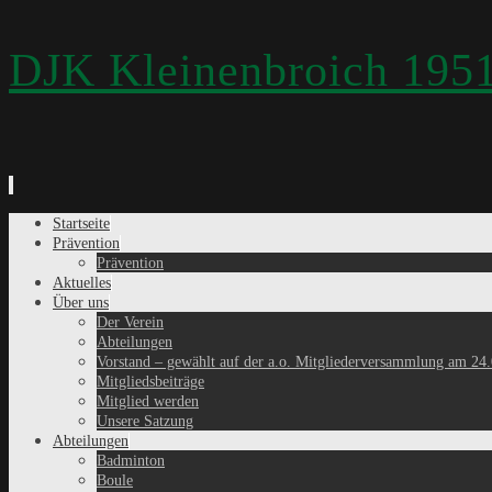
DJK Kleinenbroich 1951
Zum
Startseite
Inhalt
Prävention
springen
Prävention
Aktuelles
Über uns
Der Verein
Abteilungen
Vorstand – gewählt auf der a.o. Mitgliederversammlung am 24
Mitgliedsbeiträge
Mitglied werden
Unsere Satzung
Abteilungen
Badminton
Boule