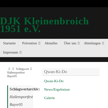
DJK Kleinenbroich
1951 e.V.
Startseite
Prävention
Aktuelles
Über uns
Abteilungen
Impressum
Schlagwort
Qwan-Ki-Do
Hallensportfest
Bayer05
Qwan-Ki-Do
Schlagwortarchiv:
News/Ergebnisse
Hallensportfest
Galerie
Bayer05