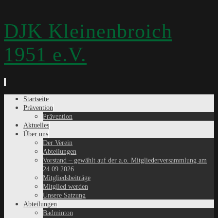
DJK Kleinenbroich
1951 e.V.
Zum
Startseite
Inhalt
Prävention
springen
Prävention
Aktuelles
Über uns
Der Verein
Abteilungen
Vorstand – gewählt auf der a.o. Mitgliederversammlung am
24.09.2026
Mitgliedsbeiträge
Mitglied werden
Unsere Satzung
Abteilungen
Badminton