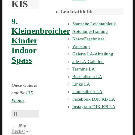
KIS
Leichtathletik
9.
Startseite Leichtathletik
Kleinenbroicher
Abteilung/Training
Kinder
News/Ergebnisse
Webshop
Indoor
Galerie LA-Abteilung
Spass
alle LA-Galerien
Termine LA
Bestenlisten LA
Links LA
Diese Galerie
Unterstützer LA
enthält
135
Facebook DJK KB LA
Photos
.
Instagram DJK KB LA
Jörg
Becker
•