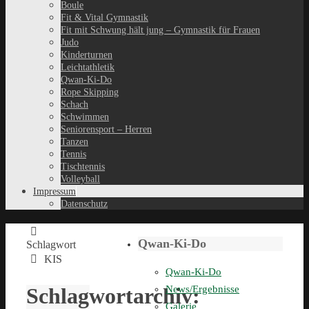
Boule
Fit & Vital Gymnastik
Fit mit Schwung hält jung – Gymnastik für Frauen
Judo
Kinderturnen
Leichtathletik
Qwan-Ki-Do
Rope Skipping
Schach
Schwimmen
Seniorensport – Herren
Tanzen
Tennis
Tischtennis
Volleyball
Impressum
Datenschutz
Qwan-Ki-Do
Schlagwort
KIS
Qwan-Ki-Do
Schlagwortarchiv:
News/Ergebnisse
Galerie