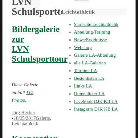
LVN
Schulsporttour
Leichtathletik
Startseite Leichtathletik
Bildergalerie
Abteilung/Training
zur
News/Ergebnisse
LVN
Webshop
Galerie LA-Abteilung
Schulsporttour
alle LA-Galerien
Termine LA
Bestenlisten LA
Diese Galerie
Links LA
enthält
117
Unterstützer LA
Photos
.
Facebook DJK KB LA
Instagram DJK KB LA
Jörg Becker
•
18/05/2017
Galerie
,
Leichtathletik