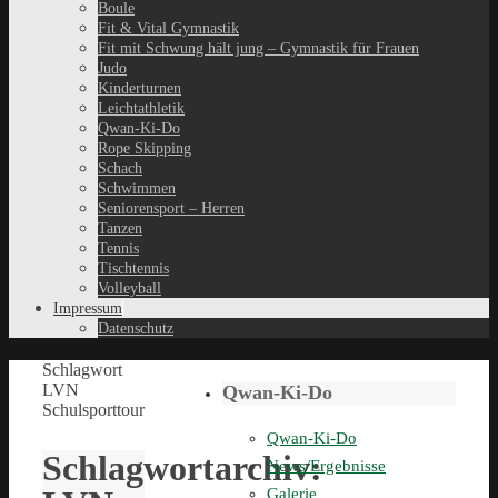
Boule
Fit & Vital Gymnastik
Fit mit Schwung hält jung – Gymnastik für Frauen
Judo
Kinderturnen
Leichtathletik
Qwan-Ki-Do
Rope Skipping
Schach
Schwimmen
Seniorensport – Herren
Tanzen
Tennis
Tischtennis
Volleyball
Impressum
Datenschutz
Schlagwort
LVN
Qwan-Ki-Do
Schulsporttour
Qwan-Ki-Do
Schlagwortarchiv:
News/Ergebnisse
Galerie