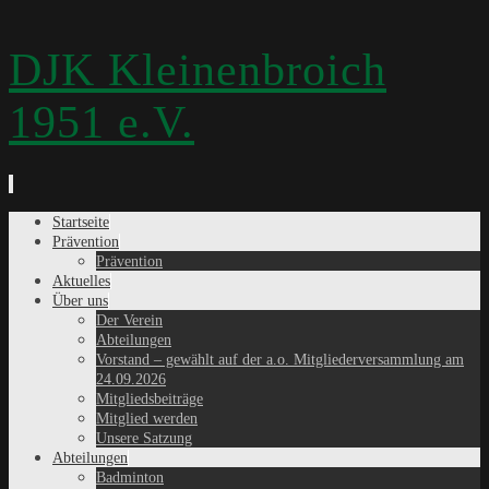
DJK Kleinenbroich
1951 e.V.
Zum
Startseite
Inhalt
Prävention
springen
Prävention
Aktuelles
Über uns
Der Verein
Abteilungen
Vorstand – gewählt auf der a.o. Mitgliederversammlung am
24.09.2026
Mitgliedsbeiträge
Mitglied werden
Unsere Satzung
Abteilungen
Badminton