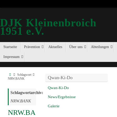
DJK Kleinenbroich
1951 e.V.
Startseite
Prävention
Aktuelles
Über uns
Abteilungen
Impressum
Schlagwort
Qwan-Ki-Do
NRW.BANK
Qwan-Ki-Do
Schlagwortarchiv:
News/Ergebnisse
NRW.BANK
Galerie
NRW.BA