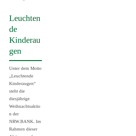
Leuchten
de
Kinderau
gen
Unter dem Motto
„Leuchtende
Kinderaugen“
steht die
diesjährige
Weihnachtsaktio
n der
NRW.BANK. Im
Rahmen dieser