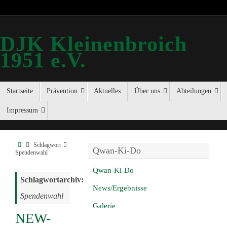
DJK Kleinenbroich
1951 e.V.
Startseite
Prävention
Aktuelles
Über uns
Abteilungen
Impressum
Schlagwort
Qwan-Ki-Do
Spendenwahl
Qwan-Ki-Do
Schlagwortarchiv:
News/Ergebnisse
Spendenwahl
Galerie
NEW-