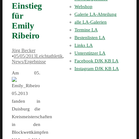
Einstieg
Webshop
für
Galerie LA-Abteilung
alle LA-Galerien
Emily
Termine LA
Ribeiro
Bestenlisten LA
Links LA
Jörg Becker
Unterstützer LA
•
05/05/2013
Leichtathletik
,
Facebook DJK KB LA
News/Ergebnisse
Instagram DJK KB LA
Am 05.
05.2013
fanden in
Duisburg die
Kreismeisterschaften
in den
Blockwettkämpfen