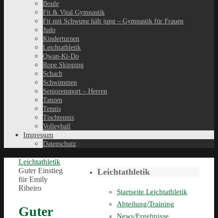
Boule
Fit & Vital Gymnastik
Fit mit Schwung hält jung – Gymnastik für Frauen
Judo
Kinderturnen
Leichtathletik
Qwan-Ki-Do
Rope Skipping
Schach
Schwimmen
Seniorensport – Herren
Tanzen
Tennis
Tischtennis
Volleyball
Impressum
Datenschutz
Leichtathletik
Guter Einstieg
Leichtathletik
für Emily
Ribeiro
Startseite Leichtathletik
Abteilung/Training
Guter
News/Ergebnisse