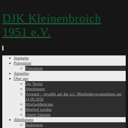
DJK Kleinenbroich
1951 e.V.
Zum
Startseite
Inhalt
Prävention
springen
Prävention
Aktuelles
Über uns
Der Verein
Abteilungen
Vorstand – gewählt auf der a.o. Mitgliederversammlung am
24.09.2026
Mitgliedsbeiträge
Mitglied werden
Unsere Satzung
Abteilungen
Badminton