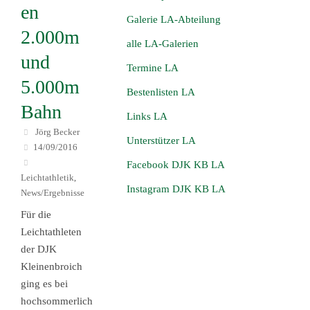
en
Galerie LA-Abteilung
2.000m
alle LA-Galerien
und
Termine LA
5.000m
Bestenlisten LA
Bahn
Links LA
Jörg Becker
Unterstützer LA
14/09/2016
Facebook DJK KB LA
Leichtathletik
,
Instagram DJK KB LA
News/Ergebnisse
Für die
Leichtathleten
der DJK
Kleinenbroich
ging es bei
hochsommerlich