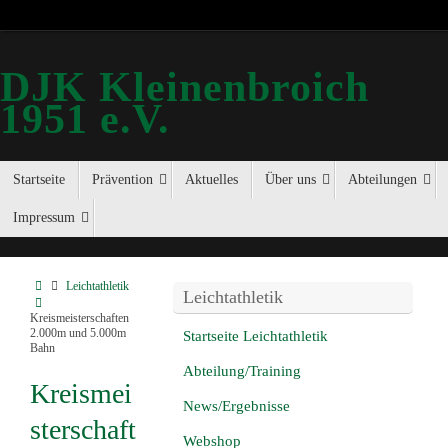
DJK Kleinenbroich
1951 e.V.
Startseite
Prävention
Aktuelles
Über uns
Abteilungen
Impressum
Leichtathletik
Leichtathletik
Kreismeisterschaften
2.000m und 5.000m
Startseite Leichtathletik
Bahn
Abteilung/Training
Kreismei
News/Ergebnisse
sterschaft
Webshop