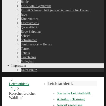
Boule
Fit & Vital Gymnastik
Fit mit Schwung hält jung – Gymnastik für Frauen
Judo
Kinderturnen
Leichtathletik
Qwan-Ki-Do
Rope Skipping
Schach
Schwimmen
Seniorensport – Herren
Tanzen
Tennis
Tischtennis
Volleyball
Impressum
Datenschutz
Leichtathletik
Leichtathletik
12.
Korschenbroicher
Startseite Leichtathletik
Waldlauf
Abteilung/Training
News/Ergebnisse