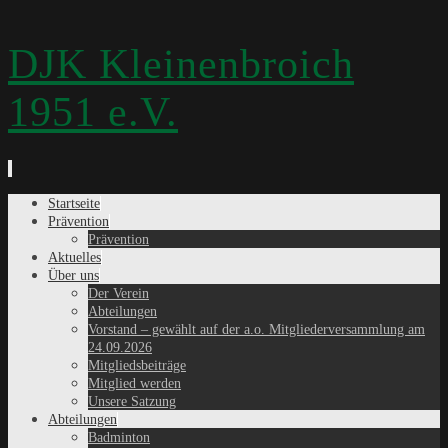
DJK Kleinenbroich
1951 e.V.
Zum
Startseite
Inhalt
Prävention
springen
Prävention
Aktuelles
Über uns
Der Verein
Abteilungen
Vorstand – gewählt auf der a.o. Mitgliederversammlung am
24.09.2026
Mitgliedsbeiträge
Mitglied werden
Unsere Satzung
Abteilungen
Badminton