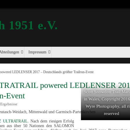
 1951 e.V.
Abteilungen
Impressum
ed LEDLENSER 2017 – Deutschlands größter Trailrun-Event
RATRAIL powered LEDLENSER 201
Scott Snowdon Trail Mar
un-Event
in Wales, Copyright 201
Ergebnisse
Wyre Photography, all ri
 Leutasch-Weidach, Mittenwald und Garmisch-Partenkirchen
reserved
Z ULTRATRAIL
. Nach dem riesigen Erfolg
tinnen aus über 50 Nationen den SALOMON