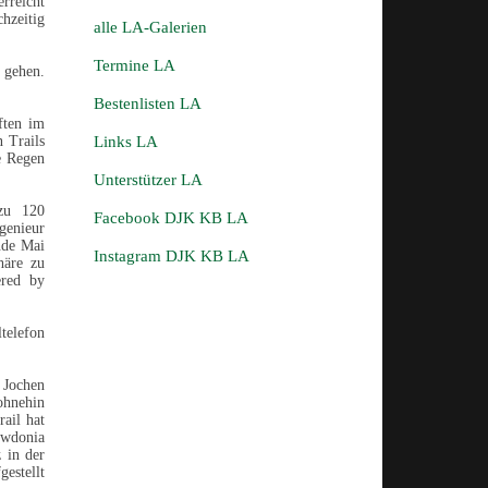
rreicht
chzeitig
alle LA-Galerien
Termine LA
 gehen.
Bestenlisten LA
ften im
n Trails
Links LA
e Regen
Unterstützer LA
 zu 120
Facebook DJK KB LA
genieur
nde Mai
Instagram DJK KB LA
häre zu
red by
telefon
 Jochen
ohnehin
ail hat
nowdonia
 in der
estellt