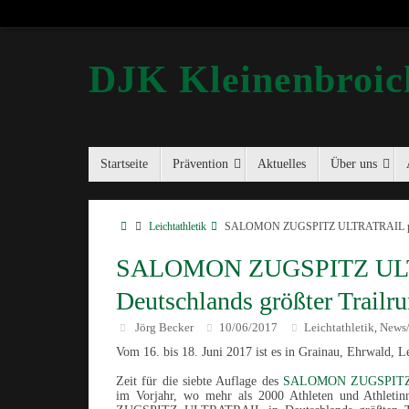
DJK Kleinenbroich
Startseite
Prävention
Aktuelles
Über uns
Leichtathletik
SALOMON ZUGSPITZ ULTRATRAIL power
SALOMON ZUGSPITZ ULT
Deutschlands größter Trailr
Jörg Becker
10/06/2017
Leichtathletik
News/
,
Vom 16. bis 18. Juni 2017 ist es in Grainau, Ehrwald,
Zeit für die siebte Auflage des
SALOMON ZUGSPIT
im Vorjahr, wo mehr als 2000 Athleten und Athle