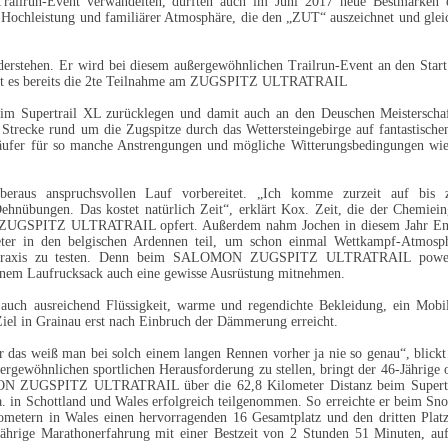
lrun-Event verwandelten, dürften auch im Juni 2017 neue Bestmarken e
r Hochleistung und familiärer Atmosphäre, die den „ZUT“ auszeichnet und glei
erstehen. Er wird bei diesem außergewöhnlichen Trailrun-Event an den Start
 ist es bereits die 2te Teilnahme am ZUGSPITZ ULTRATRAIL
im Supertrail XL zurücklegen und damit auch an den Deuschen Meisterscha
e Strecke rund um die Zugspitze durch das Wettersteingebirge auf fantastische
läufer für so manche Anstrengungen und mögliche Witterungsbedingungen wi
überaus anspruchsvollen Lauf vorbereitet. „Ich komme zurzeit auf bis
ehnübungen. Das kostet natürlich Zeit“, erklärt Kox. Zeit, die der Chemiein
N ZUGSPITZ ULTRATRAIL opfert. Außerdem nahm Jochen in diesem Jahr E
er in den belgischen Ardennen teil, um schon einmal Wettkampf-Atmosp
er Praxis zu testen. Denn beim SALOMON ZUGSPITZ ULTRATRAIL powe
nem Laufrucksack auch eine gewisse Ausrüstung mitnehmen.
auch ausreichend Flüssigkeit, warme und regendichte Bekleidung, ein Mobil
Ziel in Grainau erst nach Einbruch der Dämmerung erreicht.
r das weiß man bei solch einem langen Rennen vorher ja nie so genau“, blickt
ergewöhnlichen sportlichen Herausforderung zu stellen, bringt der 46-Jährige 
MON ZUGSPITZ ULTRATRAIL über die 62,8 Kilometer Distanz beim Supertr
 a. in Schottland und Wales erfolgreich teilgenommen. So erreichte er beim S
ometern in Wales einen hervorragenden 16 Gesamtplatz und den dritten Platz
ährige Marathonerfahrung mit einer Bestzeit von 2 Stunden 51 Minuten, aufg