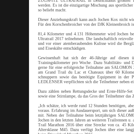
ZUGSPITZ ULTRATRAIL in Deutschlands größten Trai
werden. Es ist die einzigartige Mischung aus sportliche
so beliebt macht.
Dieser Anziehungskraft kann auch Jochen Kox nicht wid
Für den Korschenbroicher von der DJK Kleinenbroich
81,4 Kilometer und 4.131 Höhenmeter wird Jochen be
Ultratrail 2017 teilnehmen. Die landschaftlich reizvoll
und vor einer atemberaubenden Kulisse wird die Berg
und Eiseskälte entschädigen.
Gewissenhaft hat sich der 46-Jährige auf diesen 
Trainingskilometer pro Woche. Dazu Stabilitäts- und D
gerne für eine erfolgreiche Teilnahme am SALOMO
am Grand Trail du Lac et Chateaux über 60 Kilomet
schnuppern sowie das benötigte Equipment in d
LEDLENSER verpflichten sich die Teilnehmer neben ei
Dazu zählen neben Rettungsdecke und Erste-Hilfe-Set 
sowie eine Stirnlampe, da das Gros der Teilnehmer das 
„Ich schätze, ich werde rund 12 Stunden benötigen, abe
voraus. Erfahrung im Ausdauersport, um sich dieser auß
mit. Neben der Teilnahme beim letztjährigen SALO
Jochen in den letzten Jahren an weiteren Trailrennen u.
Trail Marathon 2016 über eine Strecke von ca. 45 Kil
Altersklasse M45. Dazu verfügt Jochen über eine langj