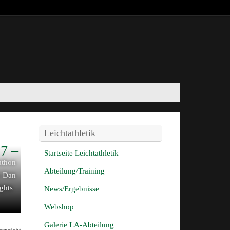
Leichtathletik
7 –
Startseite Leichtathletik
athon
Abteilung/Training
6 Dan
ghts
News/Ergebnisse
Webshop
Galerie LA-Abteilung