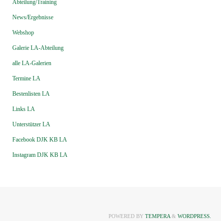
Abteilung/Training
News/Ergebnisse
Webshop
Galerie LA-Abteilung
alle LA-Galerien
Termine LA
Bestenlisten LA
Links LA
Unterstützer LA
Facebook DJK KB LA
Instagram DJK KB LA
POWERED BY
TEMPERA
&
WORDPRESS.