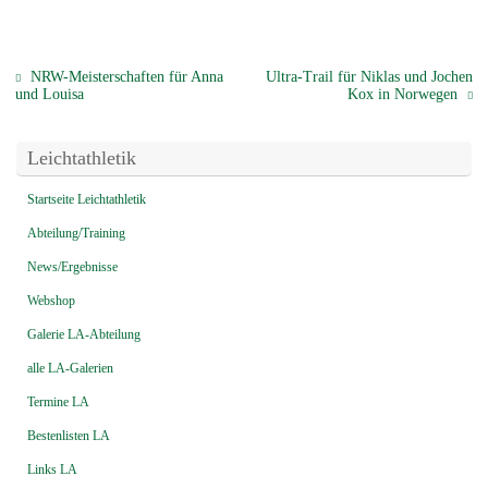
NRW-Meisterschaften für Anna
Ultra-Trail für Niklas und Jochen
und Louisa
Kox in Norwegen
Leichtathletik
Startseite Leichtathletik
Abteilung/Training
News/Ergebnisse
Webshop
Galerie LA-Abteilung
alle LA-Galerien
Termine LA
Bestenlisten LA
Links LA