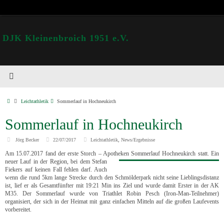
DJK Kleinenbroich 1951 e.V.
Leichtathletik
Sommerlauf in Hochneukirch
Sommerlauf in Hochneukirch
Jörg Becker
22/07/2017
Leichtathletik
,
News/Ergebnisse
Am 15.07.2017 fand der erste Storch – Apotheken Sommerlauf Hochneukirch statt. Ein
neuer
Lauf in der Region, bei dem Stefan
Fiekers auf keinen Fall fehlen darf. Auch
wenn die rund 5km lange Strecke durch den Schmölderpark nicht seine Lieblingsdistanz
ist, lief er als Gesamtfünfter mit 19:21 Min ins Ziel und wurde damit Erster in der AK
M35. Der Sommerlauf wurde von Triathlet Robin Pesch (Iron-Man-Teilnehmer)
organisiert, der sich in der Heimat mit ganz einfachen Mitteln auf die großen Laufevents
vorbereitet.