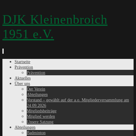
DJK Kleinenbroich
1951 e.V.
Zum
Startseite
Inhalt
Prävention
springen
Prävention
Aktuelles
Über uns
Der Verein
Abteilungen
Vorstand – gewählt auf der a.o. Mitgliederversammlung am
24.09.2026
Mitgliedsbeiträge
Mitglied werden
Unsere Satzung
Abteilungen
Badminton