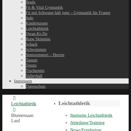
Boule
Fit & Vital Gymnastik
Fit mit Schwung hält jung – Gymnastik für Frauen
Judo
Kinderturnen
Leichtathletik
Qwan-Ki-Do
Rope Skipping
Schach
Schwimmen
Seniorensport – Herren
Tanzen
Tennis
Tischtennis
Volleyball
Impressum
Datenschutz
Leichtathletik
Leichtathletik
Blumensaat-
Startseite Leichtathletik
Lauf
Abteilung/Training
News/Ergebnisse