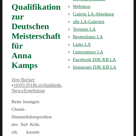
Qualifikation
Webshop
Galerie LA-Abteilung
zur
alle LA-Galerien
Deutschen
Termine LA
Meisterschaft
Bestenlisten LA
für
Links LA
Unterstützer LA
Anna
Facebook DJK KB LA
Kamps
Instagram DJK KB LA
Jörg Becker
•
10/05/2018
Leichtathletik
,
News/Ergebnisse
Beim heutigen
Christi-
Himmelfahrtsportfest
des TuS Köln
rrh. konnte