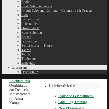
Boule
Fit & Vital Gymnastik
Fit mit Schwung hält jung – Gymnastik für Frauen
Judo
Kinderturnen
Leichtathletik
Qwan-Ki-Do
Rope Skipping
Schach
Schwimmen
Seniorensport – Herren
Tanzen
Tennis
Tischtennis
Volleyball
Impressum
Datenschutz
Leichtathletik
Qualifikation
Leichtathletik
zur Deutschen
Meisterschaft
Startseite Leichtathletik
für Anna
Abteilung/Training
Kamps
News/Ergebnisse