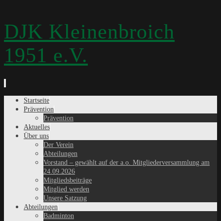
DJK Kleinenbroich
1951 e.V.
Zum
Startseite
Inhalt
Prävention
springen
Prävention
Aktuelles
Über uns
Der Verein
Abteilungen
Vorstand – gewählt auf der a.o. Mitgliederversammlung am
24.09.2026
Mitgliedsbeiträge
Mitglied werden
Unsere Satzung
Abteilungen
Badminton