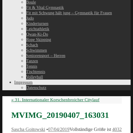
Boule
Fit & Vital Gymnastik
Fit mit Schwung hält jung – Gymnastik für Frauen
Judo
Kinderturnen
Leichtathletik
Qwan-Ki-Do
Rope Skipping
Schach
Schwimmen
Seniorensport – Herren
Tanzen
Tennis
Tischtennis
Volleyball
Impressum
Datenschutz
«
31. Internationaler Korschenbroicher Citylauf
MVIMG_20190407_163031
Sascha Goitowski
•
07/04/2019
Vollständige Größe ist
4032