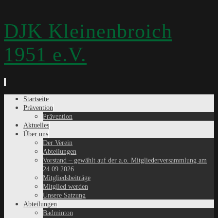
DJK Kleinenbroich
1951 e.V.
Zum
Startseite
Inhalt
Prävention
springen
Prävention
Aktuelles
Über uns
Der Verein
Abteilungen
Vorstand – gewählt auf der a.o. Mitgliederversammlung am
24.09.2026
Mitgliedsbeiträge
Mitglied werden
Unsere Satzung
Abteilungen
Badminton