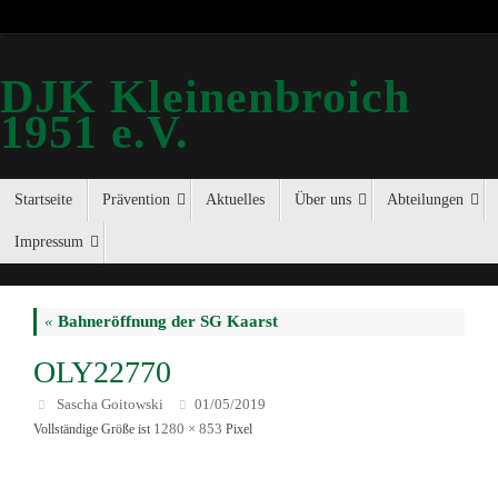
DJK Kleinenbroich
1951 e.V.
Startseite
Prävention
Aktuelles
Über uns
Abteilungen
Impressum
«
Bahneröffnung der SG Kaarst
OLY22770
Sascha Goitowski
01/05/2019
1280 × 853
Vollständige Größe ist
Pixel