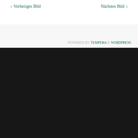
Vorheriges Bild
Nächstes Bild
POWERED BY
TEMPERA
&
WORDPRESS.