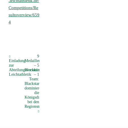
.leichtathletik.de/
Competitions/Re
sultoverview/659
4
9
Einladung
Medaillen
zur
– 5
Abteilungsversammlung
Blockkämpferinnen
Leichtathletik
– 1
Team:
Blackstars
dominieren
die
Königsdisziplin
bei den
Regionsmeisterschaften