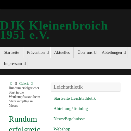
DJK Kleinenbroich
1951 e.V.
Startseite
Prävention
Aktuelles
Über uns
Abteilungen
Impressum
Galerie
Leichtathletik
Rundum erfolgreicher
Start in die
Wettkampfsaison beim
Startseite Leichtathletik
Mehrkampftag in
Moers
Abteilung/Training
Rundum
News/Ergebnisse
erfolgreic
Webshop