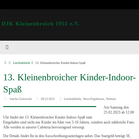
DJK Kleinenbroich 1951 e.V.
Leichtathletik
13. Kleinenbroicher Kinder-Indoor-Spaß
13. Kleinenbroicher Kinder-Indoor-
Spaß
Sascha Goitowski
28/12/2022
Leichtathletik
,
News/Ergebnisse
,
Termine
Am Samstag den
25.02.2023 ab 12:00
Uhr findet der 13. Kleinenbroicher Kinder-Indoor-Spaß statt.
Eingeladen sind nicht nur Kinder im Alter von 5-10 Jahren, sondern auch zahlreiche Fans.
Alle werden in unserer Cafeteria hervorragend versorgt.
Die Details findet Ihr in den Ausschreibungsunterlagen anbei. Das Startgeld beträgt 5€,