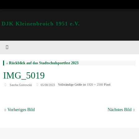
DJK Kleinenbroich 1951 e.V.
«
Rückblick auf das Stadtschulsportfest 2023
IMG_5019
Vollständige Größe ist
1920 × 2560
Pixel
Sascha Goitowski
05/08/2023
Vorheriges Bild
Nächstes Bild