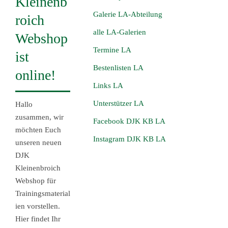
Kleinenb
Galerie LA-Abteilung
roich
alle LA-Galerien
Webshop
Termine LA
ist
Bestenlisten LA
online!
Links LA
Unterstützer LA
Hallo
zusammen, wir
Facebook DJK KB LA
möchten Euch
Instagram DJK KB LA
unseren neuen
DJK
Kleinenbroich
Webshop für
Trainingsmaterial
ien vorstellen.
Hier findet Ihr