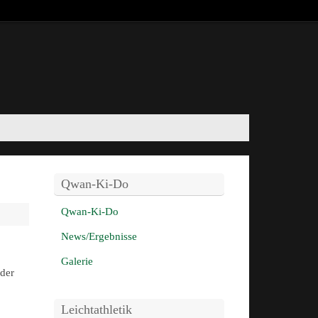
Qwan-Ki-Do
Qwan-Ki-Do
News/Ergebnisse
Galerie
ider
Leichtathletik