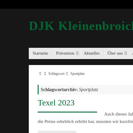
DJK Kleinenbroich
Startseite
Prävention
Aktuelles
Über uns
Schlagwort
Sportplatz
Schlagwortarchiv:
Sportplatz
Texel 2023
Auch dieses Jah
die Preise erheblich erhöht hat, mussten wir kurzfr