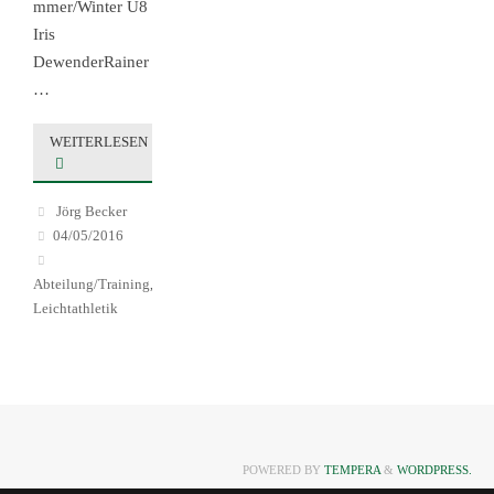
mmer/Winter U8
Iris
DewenderRainer
…
WEITERLESEN
Jörg Becker
04/05/2016
Abteilung/Training
,
Leichtathletik
POWERED BY
TEMPERA
&
WORDPRESS.