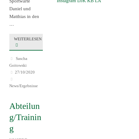
Instagram DJK KB LA
Sportwarte
Daniel und
Matthias in den
…
WEITERLESEN
Sascha
Goitowski
27/10/2020
News/Ergebnisse
Abteilun
g/Trainin
g