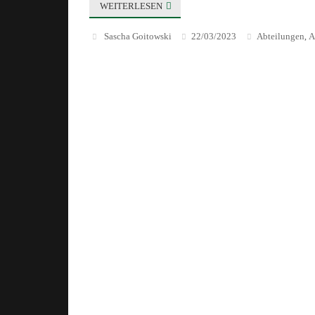
WEITERLESEN
Sascha Goitowski
22/03/2023
Abteilungen
A
,