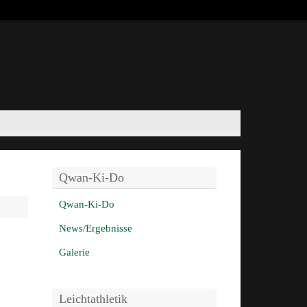
Qwan-Ki-Do
Qwan-Ki-Do
News/Ergebnisse
Galerie
Leichtathletik