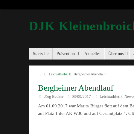
DJK Kleinenbroich
Startseite
Prävention
Aktuelles
Über uns
Leichtathletik
Bergheimer Abendlauf
Bergheimer Abendlauf
Jörg Becker
03/09/2017
Leichtathletik
News/
,
Am 01.09.2017 war Marita Bürger flott auf dem Be
auf Platz 1 der AK W30 und auf Gesamtplatz 4. G