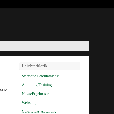
Leichtathletik
Startseite Leichtathletik
Abteilung/Training
:34 Min
News/Ergebnisse
Webshop
Galerie LA-Abteilung