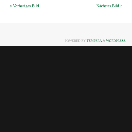
Vorheriges Bild
Nächstes Bild
POWERED BY
TEMPERA
&
WORDPRESS.