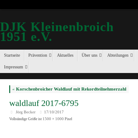
DJK Kleinenbroich
1951 e.V.
Startseite
Prävention
Aktuelles
Über uns
Abteilungen
Impressum
«
Korschenbroicher Waldlauf mit Rekordteilnehmerzahl
waldlauf 2017-6795
Jörg Becker
17/10/2017
1500 × 1000
Vollständige Größe ist
Pixel