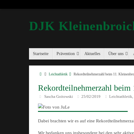
DJK Kleinenbroich
Startseite
Prävention
Aktuelles
Über uns
Leichtathletik
Rekordteilnehmerzahl beim 11. Kleinenbr
Rekordteilnehmerzahl beim 
Sascha Goitowski
25/02/2019
Leichtathletik
,
Dabei brachten wir es auf eine Rekordteilnehmerza
Wir bedanken uns insbesondere bei den sehr akti