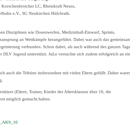
 Korschenbroicher LC, Rheinkraft Neuss,
efbahn e.V., SG Neukirchen Hülchrath.
hen Disziplinen wie Dosenwerfen, Medizinball-Einwurf, Sprints,
arzansprung an Wettkämpfe herangeführt. Dabei war auch das gemeinsa
egeisterung verbunden. Schon dabei, als auch während des ganzen Tag
er DLV Jugend
unterstützt. JuLe versuchte sich zudem erfolgreich an ei
ch auch die Tribüne insbesondere mit vielen Eltern gefüllt. Daher ware
g.
ützer (Eltern, Trainer, Kinder der Altersklassen über 10, die
Event möglich gemacht haben.
e_AK9_10