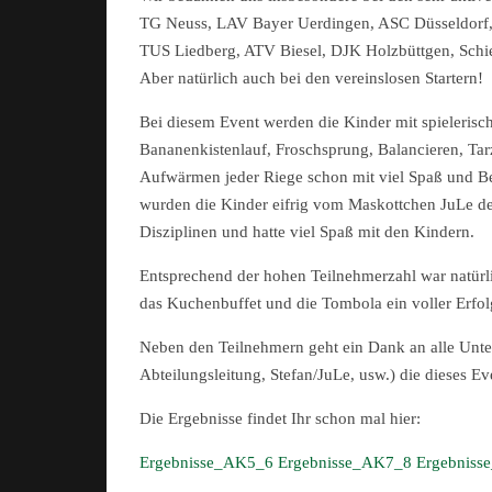
TG Neuss, LAV Bayer Uerdingen, ASC Düsseldorf,
TUS Liedberg, ATV Biesel, DJK Holzbüttgen, Schi
Aber natürlich auch bei den vereinslosen Startern!
Bei diesem Event werden die Kinder mit spielerisc
Bananenkistenlauf, Froschsprung, Balancieren, T
Aufwärmen jeder Riege schon mit viel Spaß und B
wurden die Kinder eifrig vom
Maskottchen JuLe d
Disziplinen und hatte viel Spaß mit den Kindern.
Entsprechend der hohen Teilnehmerzahl war natürli
das Kuchenbuffet und die Tombola ein voller Erfol
Neben den Teilnehmern geht ein Dank an alle Unterst
Abteilungsleitung, Stefan/JuLe, usw.) die dieses 
Die Ergebnisse findet Ihr schon mal hier:
Ergebnisse_AK5_6
Ergebnisse_AK7_8
Ergebniss