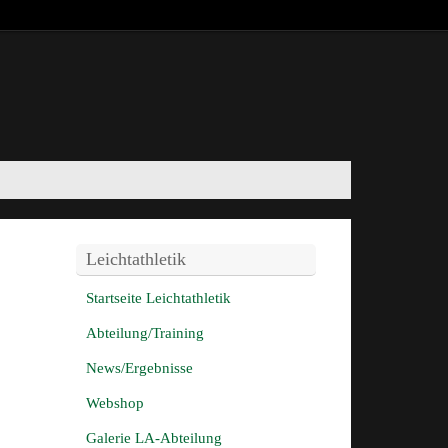
Leichtathletik
Startseite Leichtathletik
Abteilung/Training
News/Ergebnisse
Webshop
Galerie LA-Abteilung